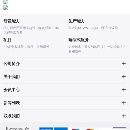
研发能力
生产能力
核心研发团队拥有超过10年的经验，40
年产能5GWh，15,000平方米设施
名锂电工程师
项目
响应式服务
40多个多场景，项目，持续增长
为全球多个国家和地区提供一站式解决方
案和服务
公司简介
关于我们
关于我们
会员中心
隐私政策
个人中心
新闻列表
我的订单
我的订单
公司新闻
联系我们
我的收藏
行业新闻
jn@junext.co
Powered By
品牌列表