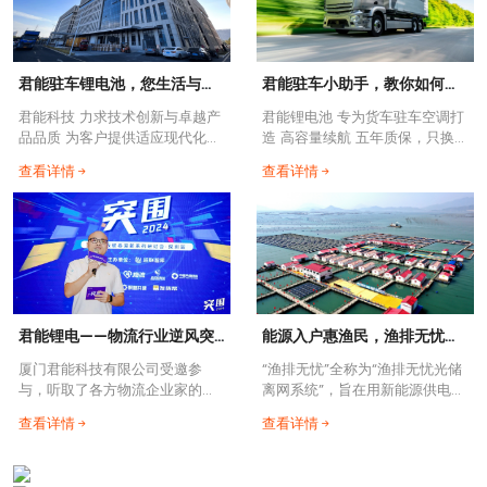
君能驻车锂电池，您生活与旅途的储电专家
君能驻车小助手，教你如何选择驻车锂电池
君能科技 力求技术创新与卓越产
君能锂电池 专为货车驻车空调打
品品质 为客户提供适应现代化需
造 高容量续航 五年质保，只换不
求的
修 颠覆铅酸电池的极限
查看详情
查看详情
君能锂电——物流行业逆风突围，路上的保驾护航利器
能源入户惠渔民，渔排无忧助发展
厦门君能科技有限公司受邀参
“渔排无忧”全称为“渔排无忧光储
与，听取了各方物流企业家的意
离网系统”，旨在用新能源供电系
见，与大家一起探讨交流，旨在
统来为渔排上生活或工作的养殖
查看详情
查看详情
为后续的工作安排更好的开展，
户或者海上观光旅游的用户群体
研发出更好的产品来赋能物流企
享受无忧的用电环境。
业