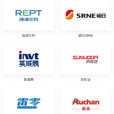
瑞浦兰钧
硕日SRNE
英威腾
欣旺达