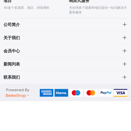
项目
响应式服务
40多个多场景，项目，持续增长
为全球多个国家和地区提供一站式解决方
案和服务
公司简介
关于我们
关于我们
会员中心
隐私政策
个人中心
新闻列表
我的订单
我的订单
公司新闻
联系我们
我的收藏
行业新闻
jn@junext.co
Powered By
品牌列表
聚焦热点
BeikeShop
-
400-166-3633
厦门市翔安区火炬智能制造产业园